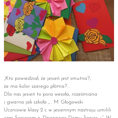
„Kto powiedział, że jesień jest smutna?,
że ma kolor szarego płótna?…
Dla nas jesień to pora wesoła, roześmiana
i gwarna jak szkoła „… M. Głogowski
Uczniowie klasy 2 c w jesiennym nastroju umilili
czas Seniorom z „Dziennego Domu Senior +”. W