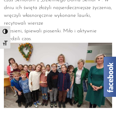
dniu ich święta złożyli najserdeczniejsze życzenia,
wręczyli własnoręcznie wykonane laurki,
recytowali wiersze
o jesieni, śpiewali piosenki. Miło i aktywnie
Toggle High Contrast
spędzili czas.
Toggle Font size