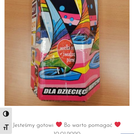
Toggle High Contrast
Jesteśmy gotowi
Bo warto pomagać
Toggle Font size